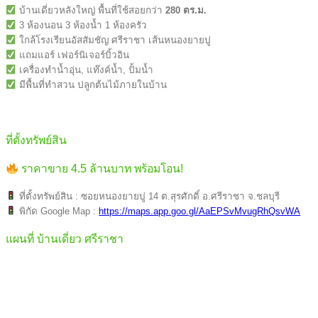
บ้านเดี่ยวหลังใหญ่ พื้นที่ใช้สอยกว่า
280 ตร.ม.
3 ห้องนอน 3 ห้องน้ำ 1 ห้องครัว
ใกล้โรงเรียนอัสสัมชัญ ศรีราชา เส้นหนองยายบู่
แถมแอร์ เฟอร์นิเจอร์บิ้วอิน
เครื่องทำน้ำอุ่น, แท๊งค์น้ำ, ปั้มน้ำ
มีพื้นที่ทำสวน ปลูกต้นไม้ภายในบ้าน
ที่ตั้งทรัพย์สิน
ราคาขาย 4.5 ล้านบาท พร้อมโอน!
ที่ตั้งทรัพย์สิน : ซอยหนองยายบู่ 14 ต.สุรศักดิ์ อ.ศรีราชา จ.ชลบุรี
พิกัด Google Map :
https://maps.app.goo.gl/AaEPSvMvugRhQsvWA
แผนที่ บ้านเดี่ยว ศรีราชา