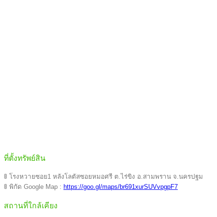
ที่ตั้งทรัพย์สิน
🚦 โรงหวายซอย1 หลังโลตัสซอยหมอศรี ต.ไร่ขิง อ.สามพราน จ.นครปฐม
🚦 พิกัด Google Map :
https://goo.gl/maps/br691xurSUVvpgpF7
สถานที่ใกล้เคียง