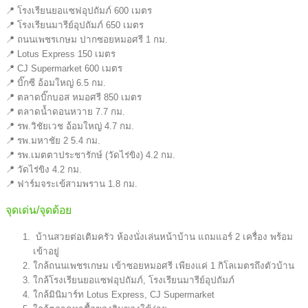
📍 โรงเรียนยอแซฟอุปถัมภ์ 600 เมตร
📍 โรงเรียนมารีย์อุปถัมภ์ 650 เมตร
📍 ถนนเพชรเกษม ปากซอยหมอศรี 1 กม.
📍 Lotus Express 150 เมตร
📍 CJ Supermarket 600 เมตร
📍 บิ๊กซี อ้อมใหญ่ 6.5 กม.
📍 ตลาดบิ๊กบอส หมอศรี 850 เมตร
📍 ตลาดน้ำดอนหวาย 7.7 กม.
📍 รพ.วิชัยเวช อ้อมใหญ่ 4.7 กม.
📍 รพ.มหาชัย 2 5.4 กม.
📍 รพ.เมตตาประชารักษ์ (วัดไร่ขิง) 4.2 กม.
📍 วัดไร่ขิง 4.2 กม.
📍 ฟาร์มจระเข้สามพราน 1.8 กม.
จุดเด่น/จุดด้อย
บ้านสวยต่อเติมครัว ห้องนั่งเล่นหน้าบ้าน แถมแอร์ 2 เครื่อง พร้อม
เข้าอยู่
ใกล้ถนนเพชรเกษม เข้าซอยหมอศรี เพียงแค่ 1 กิโลเมตรถึงตัวบ้าน
ใกล้โรงเรียนยอแซฟอุปถัมภ์, โรงเรียนมารีย์อุปถัมภ์
ใกล้มินิมาร์ท Lotus Express, CJ Supermarket