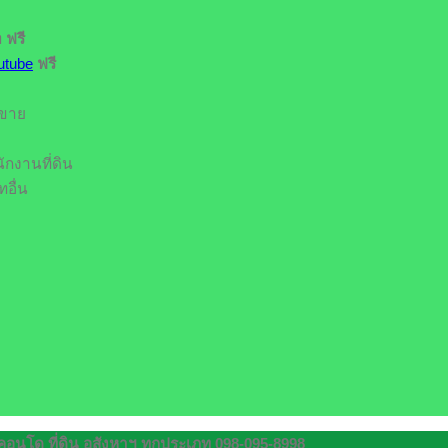
ท
ฟรี
utube
ฟรี
รขาย
ักงานที่ดิน
อื่น
นโด ที่ดิน อสังหาฯ ทุกประเภท 098-095-8998