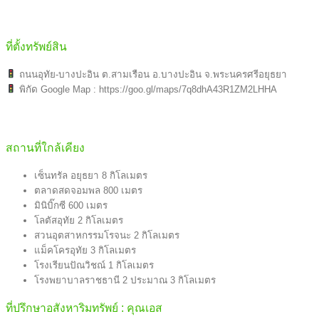
ที่ตั้งทรัพย์สิน
ถนนอุทัย-บางปะอิน ต.สามเรือน อ.บางปะอิน จ.พระนครศรีอยุธยา
พิกัด Google Map : https://goo.gl/maps/7q8dhA43R1ZM2LHHA
สถานที่ใกล้เคียง
เซ็นทรัล อยุธยา 8 กิโลเมตร
ตลาดสดจอมพล 800 เมตร
มินิบิ๊กซี 600 เมตร
โลตัสอุทัย 2 กิโลเมตร
สวนอุตสาหกรรมโรจนะ 2 กิโลเมตร
แม็คโครอุทัย 3 กิโลเมตร
โรงเรียนปัณวิชณ์ 1 กิโลเมตร
โรงพยาบาลราชธานี 2 ประมาณ 3 กิโลเมตร
ที่ปรึกษาอสังหาริมทรัพย์ : คุณเอส