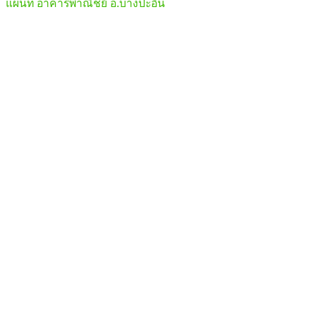
แผนที่ อาคารพาณิชย์ อ.บางปะอิน