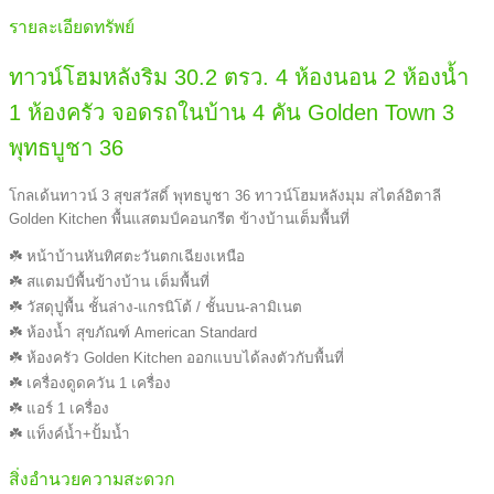
รายละเอียดทรัพย์
ทาวน์โฮมหลังริม 30.2 ตรว. 4 ห้องนอน 2 ห้องน้ำ
1 ห้องครัว จอดรถในบ้าน 4 คัน Golden Town 3
พุทธบูชา 36
โกลเด้นทาวน์ 3 สุขสวัสดิ์ พุทธบูชา 36 ทาวน์โฮมหลังมุม สไตล์อิตาลี
Golden Kitchen พื้นแสตมป์คอนกรีต ข้างบ้านเต็มพื้นที่
☘️ หน้าบ้านหันทิศตะวันตกเฉียงเหนือ
☘️ สแตมป์พื้นข้างบ้าน เต็มพื้นที่
☘️ วัสดุปูพื้น ชั้นล่าง-แกรนิโต้ / ชั้นบน-ลามิเนต
☘️ ห้องน้ำ สุขภัณฑ์ American Standard
☘️ ห้องครัว Golden Kitchen ออกแบบได้ลงตัวกับพื้นที่
☘️ เครื่องดูดควัน 1 เครื่อง
☘️ แอร์ 1 เครื่อง
☘️ แท็งค์น้ำ+ปั้มน้ำ
สิ่งอำนวยความสะดวก