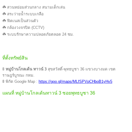
☘️ สวนหย่อมส่วนกลาง สนามเด็กเล่น
☘️ สระว่ายน้ำระบบเกลือ
☘️ ฟิตเนสเป็นส่วนตัว
☘️ กล้องวงจรปิด (CCTV)
☘️ ระบบรักษาความปลอดภัยตลอด 24 ชม.
ที่ตั้งทรัพย์สิน
🚦
หมู่บ้านโกลเด้น ทาวน์ 3
สุขสวัสดิ์-พุทธบูชา 36 แขวงบางมด เขต
ราษฎร์บูรณะ กทม.
🚦 พิกัด Google Map :
https://goo.gl/maps/MLfSPVpCHboB1yHv5
แผนที่ หมู่บ้านโกลเด้นทาวน์ 3 ซอยพุทธบูชา 36