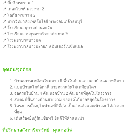
📍 บิ๊กซี พระราม 2
📍 เดอะไบรท์ พระราม 2
📍 โลตัส พระราม 2
📍 มหาวิทยาลัยเทคโนโลยี พระจอมเกล้าธนบุรี
📍 โรงเรียนอนุบาลปานตะวัน
📍 โรงเรียนสวนกุหลาบวิทยาลัย ธนบุรี
📍 โรงพยาบาลบางมด
📍 โรงพยาบาลบางปะกอก 9 อินเตอร์เนชั่นแนล
จุดเด่น/จุดด้อย
บ้านสภาพเหมือนใหม่มาก !! พิ้นในบ้านและนอกบ้านสภาพดีมาก
แบบบ้านสไตล์อิตาลี่ สวยคลาสสิคไม่เหมือนใคร
จอดรถในบ้าน 4 คัน นอกบ้าน 2 คัน มากที่สุดในโครงการ ‼
สแตมป์พื้นข้างบ้านสวยงาม จอดรถได้มากที่สุดในโครงการ
โครงการตั้งอยู่ในทำเลที่ดีที่สุด เป็นส่วนตัวและเข้าออกได้สะดวก
ที่สุด
เดินเรื่องยื่นกู้สินเชื่อฟรี ยินดีให้คำแนะนำ
ที่ปรึกษาอสังหาริมทรัพย์ : คุณกอล์ฟ