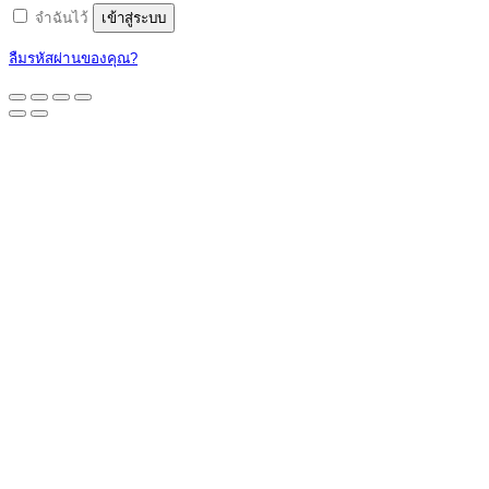
จำฉันไว้
เข้าสู่ระบบ
ลืมรหัสผ่านของคุณ?