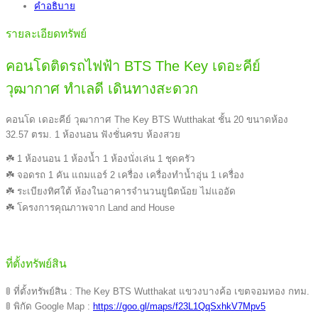
คำอธิบาย
รายละเอียดทรัพย์
คอนโดติดรถไฟฟ้า BTS The Key เดอะคีย์
วุฒากาศ ทำเลดี เดินทางสะดวก
คอนโด เดอะคีย์ วุฒากาศ The Key BTS Wutthakat ชั้น 20 ขนาดห้อง
32.57 ตรม. 1 ห้องนอน ฟังชั่นครบ ห้องสวย
☘️ 1 ห้องนอน 1 ห้องน้ำ 1 ห้องนั่งเล่น 1 ชุดครัว
☘️ จอดรถ 1 คัน แถมแอร์ 2 เครื่อง เครื่องทำน้ำอุ่น 1 เครื่อง
☘️ ระเบียงทิศใต้ ห้องในอาคารจำนวนยูนิตน้อย ไม่แออัด
☘️ โครงการคุณภาพจาก Land and House
ที่ตั้งทรัพย์สิน
🚦 ที่ตั้งทรัพย์สิน : The Key BTS Wutthakat แขวงบางค้อ เขตจอมทอง กทม.
🚦 พิกัด Google Map :
https://goo.gl/maps/f23L1QqSxhkV7Mpv5